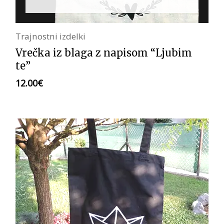
Trajnostni izdelki
Vrečka iz blaga z napisom “Ljubim
te”
12.00
€