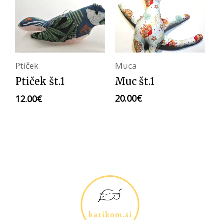
Muca
Ptiček
Muc št.1
Ptiček št.1
20.00
€
12.00
€