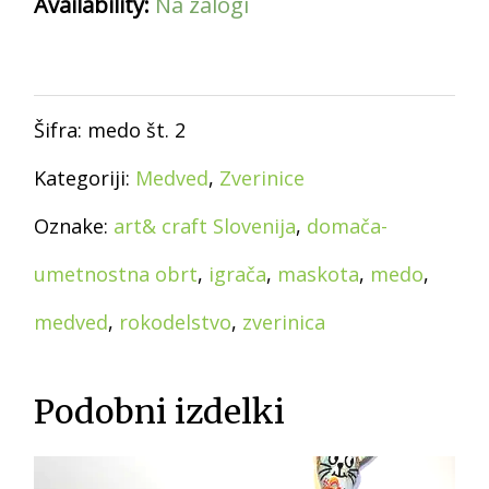
Availability:
Na zalogi
Dodaj v košarico
Šifra:
medo št. 2
Kategoriji:
Medved
,
Zverinice
Oznake:
art& craft Slovenija
,
domača-
umetnostna obrt
,
igrača
,
maskota
,
medo
,
medved
,
rokodelstvo
,
zverinica
Podobni izdelki