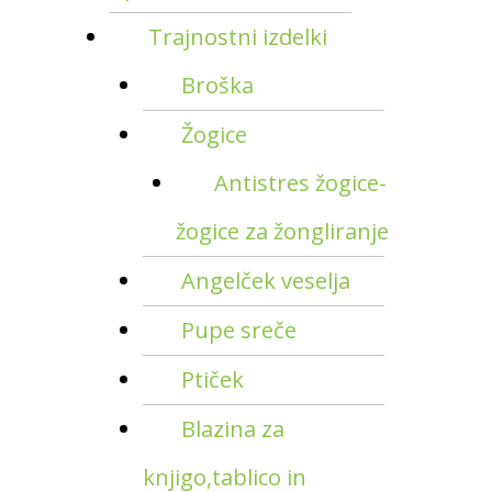
Trajnostni izdelki
Broška
Žogice
Antistres žogice-
žogice za žongliranje
Angelček veselja
Pupe sreče
Ptiček
Blazina za
knjigo,tablico in